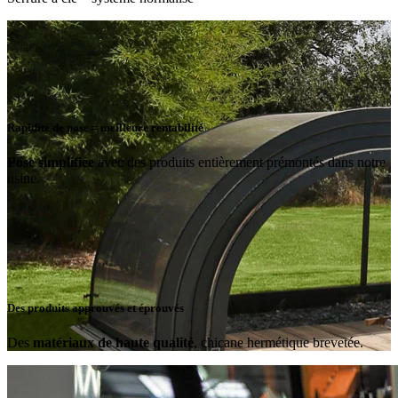
Rapidité de pose = meilleure rentabilité
Pose simplifiée
avec des produits entièrement prémontés dans notre
usine.
Des produits approuvés et éprouvés
Des
matériaux de haute qualité
, chicane hermétique brevetée.