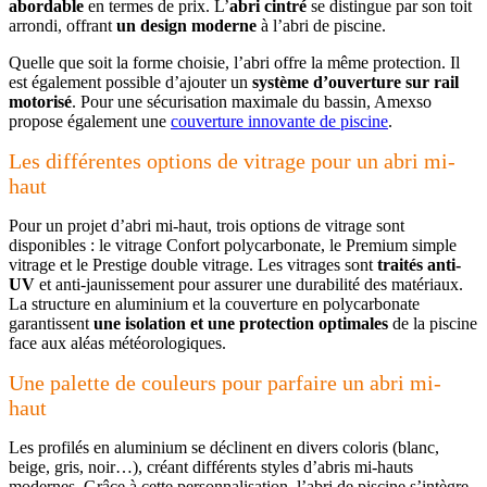
abordable
en termes de prix. L’
abri cintré
se distingue par son toit
arrondi, offrant
un design moderne
à l’abri de piscine.
Quelle que soit la forme choisie, l’abri offre la même protection. Il
est également possible d’ajouter un
système d’ouverture sur rail
motorisé
. Pour une sécurisation maximale du bassin, Amexso
propose également une
couverture innovante de piscine
.
Les différentes options de vitrage pour un abri mi-
haut
Pour un projet d’abri mi-haut, trois options de vitrage sont
disponibles : le vitrage Confort polycarbonate, le Premium simple
vitrage et le Prestige double vitrage. Les vitrages sont
traités anti-
UV
et anti-jaunissement pour assurer une durabilité des matériaux.
La structure en aluminium et la couverture en polycarbonate
garantissent
une isolation et une protection optimales
de la piscine
face aux aléas météorologiques.
Une palette de couleurs pour parfaire un abri mi-
haut
Les profilés en aluminium se déclinent en divers coloris (blanc,
beige, gris, noir…), créant différents styles d’abris mi-hauts
modernes. Grâce à cette personnalisation, l’abri de piscine s’intègre