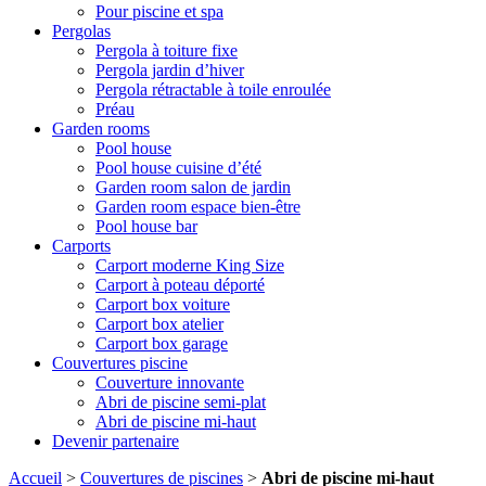
Pour piscine et spa
Pergolas
Pergola à toiture fixe
Pergola jardin d’hiver
Pergola rétractable à toile enroulée
Préau
Garden rooms
Pool house
Pool house cuisine d’été
Garden room salon de jardin
Garden room espace bien-être
Pool house bar
Carports
Carport moderne King Size
Carport à poteau déporté
Carport box voiture
Carport box atelier
Carport box garage
Couvertures piscine
Couverture innovante
Abri de piscine semi-plat
Abri de piscine mi-haut
Devenir partenaire
Accueil
>
Couvertures de piscines
>
Abri de piscine mi-haut