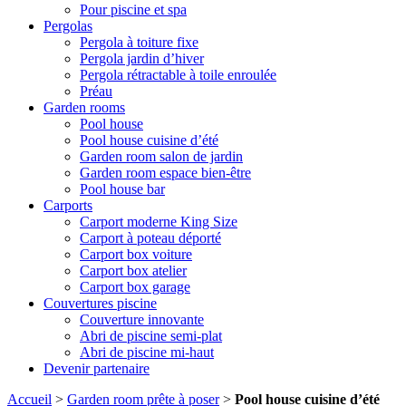
Pour piscine et spa
Pergolas
Pergola à toiture fixe
Pergola jardin d’hiver
Pergola rétractable à toile enroulée
Préau
Garden rooms
Pool house
Pool house cuisine d’été
Garden room salon de jardin
Garden room espace bien-être
Pool house bar
Carports
Carport moderne King Size
Carport à poteau déporté
Carport box voiture
Carport box atelier
Carport box garage
Couvertures piscine
Couverture innovante
Abri de piscine semi-plat
Abri de piscine mi-haut
Devenir partenaire
Accueil
>
Garden room prête à poser
>
Pool house cuisine d’été