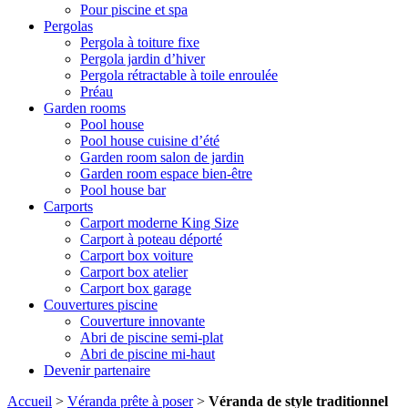
Pour piscine et spa
Pergolas
Pergola à toiture fixe
Pergola jardin d’hiver
Pergola rétractable à toile enroulée
Préau
Garden rooms
Pool house
Pool house cuisine d’été
Garden room salon de jardin
Garden room espace bien-être
Pool house bar
Carports
Carport moderne King Size
Carport à poteau déporté
Carport box voiture
Carport box atelier
Carport box garage
Couvertures piscine
Couverture innovante
Abri de piscine semi-plat
Abri de piscine mi-haut
Devenir partenaire
Accueil
>
Véranda prête à poser
>
Véranda de style traditionnel