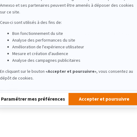
nt toutes la part belle aux matériaux de qualité et aux solutions brevetés.